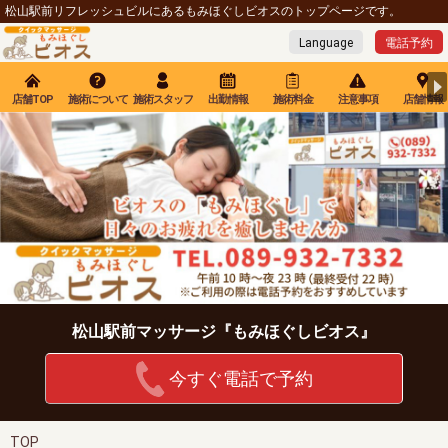
松山駅前リフレッシュビルにあるもみほぐしビオスのトップページです。
Language
電話予約
店舗TOP
施術について
施術スタッフ
出勤情報
施術料金
注意事項
店舗情報
松山駅前マッサージ『もみほぐしビオス』
今すぐ
電話で予約
TOP